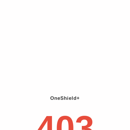
OneShield+
403